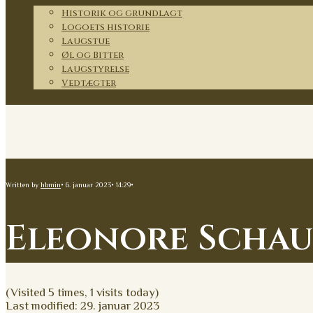
Historik og grundlagt
Logoets historie
Laugstue
Øl og Bitter
Laugstyrelse
Vedtægter
Kontakt
Written by
hbmin
•
6. januar 2023
•
14:29
•
Eleonore Schau
(Visited 5 times, 1 visits today)
Last modified: 29. januar 2023