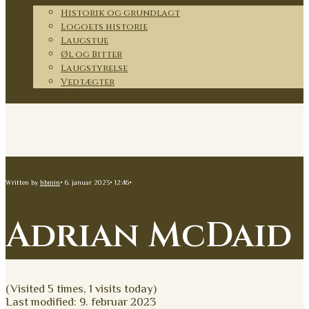
Historik og grundlagt
Logoets historie
Laugstue
Øl og Bitter
Laugstyrelse
Vedtægter
Kontakt
Written by
hbmin
•
6. januar 2023
•
12:46
•
Adrian McDaid
(Visited 5 times, 1 visits today)
Last modified: 9. februar 2023