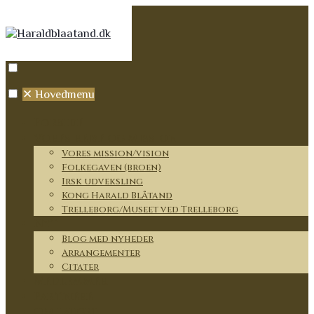
✕
Hovedmenu
Forside
Vores rejse og mission
Vores mission/vision
Folkegaven (broen)
Irsk udveksling
Kong Harald Blåtand
Trelleborg/Museet ved Trelleborg
Nyt
Blog med nyheder
Arrangementer
Citater
Medlemmer
Partnere
Om lauget