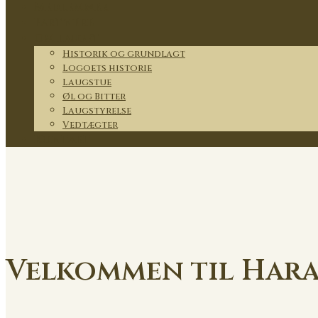
Medlemmer
Partnere
Om lauget
Historik og grundlagt
Logoets historie
Laugstue
Øl og Bitter
Laugstyrelse
Vedtægter
Kontakt
Velkommen til Hara