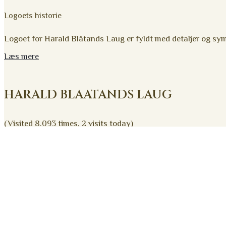
Logoets historie
Logoet for Harald Blåtands Laug er fyldt med detaljer og sy
Læs mere
HARALD BLAATANDS LAUG
(Visited 8.093 times, 2 visits today)
Harald Blåtands Laug
Trelleborg Alle 4
4200 Slagelse
oldermanden@haraldblaatand.dk
© 2023 Harald Blåtands Laug