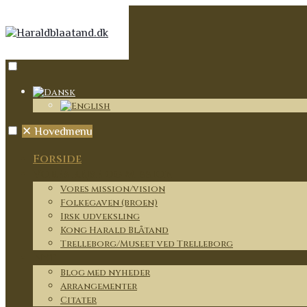
✕
Hovedmenu
Forside
Vores rejse og mission
Vores mission/vision
Folkegaven (broen)
Irsk udveksling
Kong Harald Blåtand
Trelleborg/Museet ved Trelleborg
Nyt
Blog med nyheder
Arrangementer
Citater