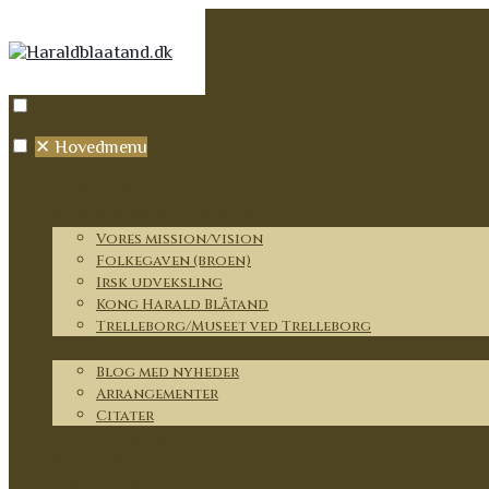
✕
Hovedmenu
Forside
Vores rejse og mission
Vores mission/vision
Folkegaven (broen)
Irsk udveksling
Kong Harald Blåtand
Trelleborg/Museet ved Trelleborg
Nyt
Blog med nyheder
Arrangementer
Citater
Medlemmer
Partnere
Om lauget