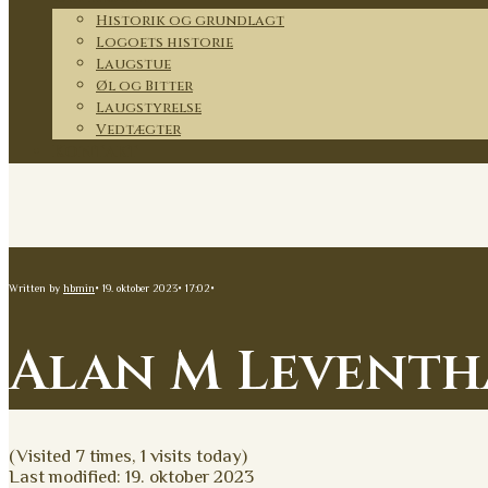
Historik og grundlagt
Logoets historie
Laugstue
Øl og Bitter
Laugstyrelse
Vedtægter
Kontakt
Written by
hbmin
•
19. oktober 2023
•
17:02
•
Alan M Levent
(Visited 7 times, 1 visits today)
Last modified: 19. oktober 2023