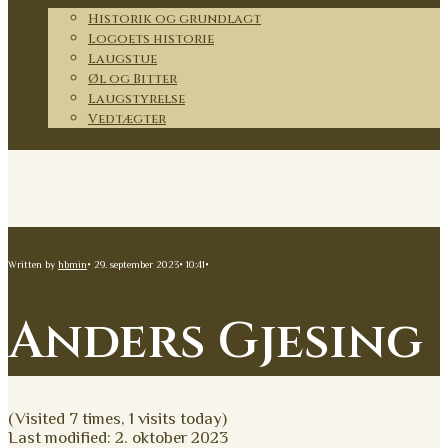
Historik og grundlagt
Logoets historie
Laugstue
Øl og Bitter
Laugstyrelse
Vedtægter
Kontakt
Written by
hbmin
•
29. september 2023
•
10:41
•
Anders Gjesing
(Visited 7 times, 1 visits today)
Last modified: 2. oktober 2023