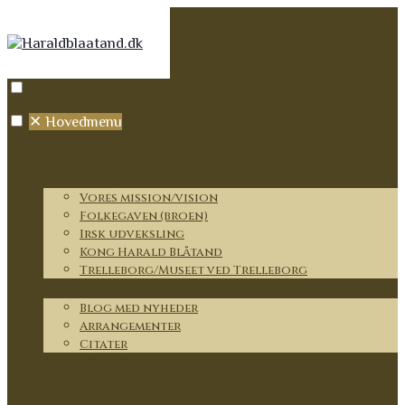
✕
Hovedmenu
Forside
Vores rejse og mission
Vores mission/vision
Folkegaven (broen)
Irsk udveksling
Kong Harald Blåtand
Trelleborg/Museet ved Trelleborg
Nyt
Blog med nyheder
Arrangementer
Citater
Medlemmer
Partnere
Om lauget