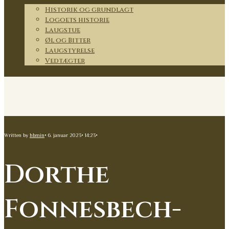
Historik og grundlagt
Logoets historie
Laugstue
Øl og Bitter
Laugstyrelse
Vedtægter
Kontakt
Written by
hbmin
•
6. januar 2023
•
14:23
•
Dorthe
Fonnesbech-