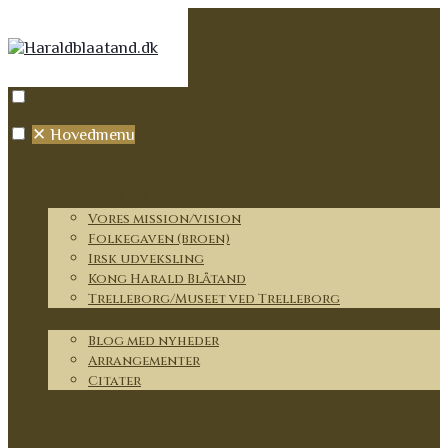
✕
Hovedmenu
Forside
Vores rejse og mission
Vores mission/vision
Folkegaven (broen)
Irsk udveksling
Kong Harald Blåtand
Trelleborg/Museet ved Trelleborg
Nyt
Blog med nyheder
Arrangementer
Citater
Medlemmer
Partnere
Om lauget