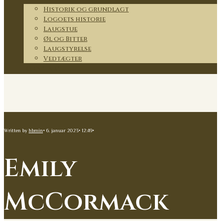
Historik og grundlagt
Logoets historie
Laugstue
Øl og Bitter
Laugstyrelse
Vedtægter
Kontakt
Written by
hbmin
•
6. januar 2023
•
12:49
•
Emily
McCormack