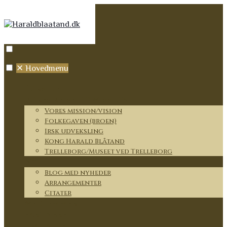
✕
Hovedmenu
Forside
Vores rejse og mission
Vores mission/vision
Folkegaven (broen)
Irsk udveksling
Kong Harald Blåtand
Trelleborg/Museet ved Trelleborg
Nyt
Blog med nyheder
Arrangementer
Citater
Medlemmer
Partnere
Om lauget