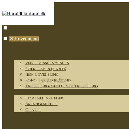
✕
Hovedmenu
Forside
Vores rejse og mission
Vores mission/vision
Folkegaven (broen)
Irsk udveksling
Kong Harald Blåtand
Trelleborg/Museet ved Trelleborg
Nyt
Blog med nyheder
Arrangementer
Citater
Medlemmer
Partnere
Om lauget