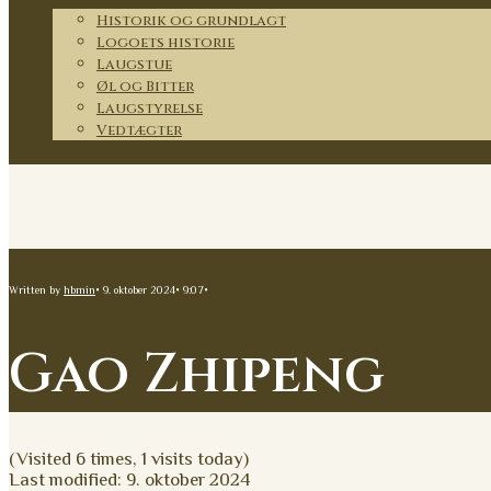
Historik og grundlagt
Logoets historie
Laugstue
Øl og Bitter
Laugstyrelse
Vedtægter
Kontakt
Written by
hbmin
•
9. oktober 2024
•
9:07
•
Gao Zhipeng
(Visited 6 times, 1 visits today)
Last modified: 9. oktober 2024