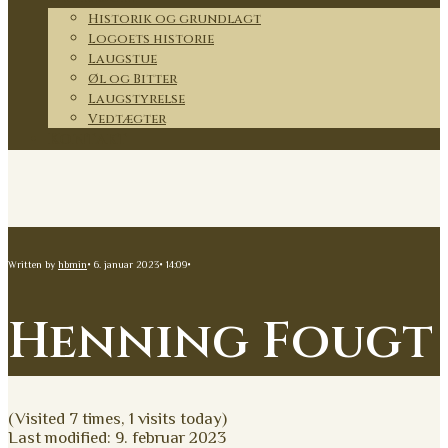
Historik og grundlagt
Logoets historie
Laugstue
Øl og Bitter
Laugstyrelse
Vedtægter
Kontakt
Written by
hbmin
•
6. januar 2023
•
14:09
•
Henning Fougt
(Visited 7 times, 1 visits today)
Last modified: 9. februar 2023