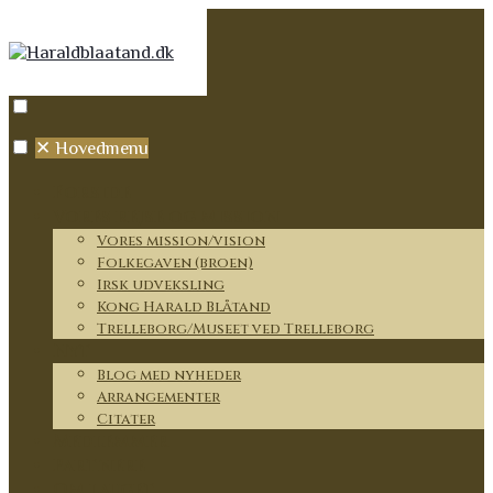
✕
Hovedmenu
Forside
Vores rejse og mission
Vores mission/vision
Folkegaven (broen)
Irsk udveksling
Kong Harald Blåtand
Trelleborg/Museet ved Trelleborg
Nyt
Blog med nyheder
Arrangementer
Citater
Medlemmer
Partnere
Om lauget