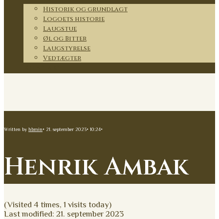
Historik og grundlagt
Logoets historie
Laugstue
Øl og Bitter
Laugstyrelse
Vedtægter
Kontakt
Written by
hbmin
•
21. september 2023
•
10:24
•
Henrik Ambak
(Visited 4 times, 1 visits today)
Last modified: 21. september 2023