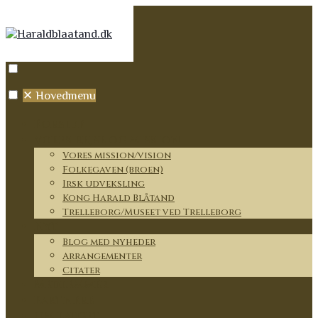
✕
Hovedmenu
Forside
Vores rejse og mission
Vores mission/vision
Folkegaven (broen)
Irsk udveksling
Kong Harald Blåtand
Trelleborg/Museet ved Trelleborg
Nyt
Blog med nyheder
Arrangementer
Citater
Medlemmer
Partnere
Om lauget