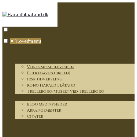
✕
Hovedmenu
Forside
Vores rejse og mission
Vores mission/vision
Folkegaven (broen)
Irsk udveksling
Kong Harald Blåtand
Trelleborg/Museet ved Trelleborg
Nyt
Blog med nyheder
Arrangementer
Citater
Medlemmer
Partnere
Om lauget