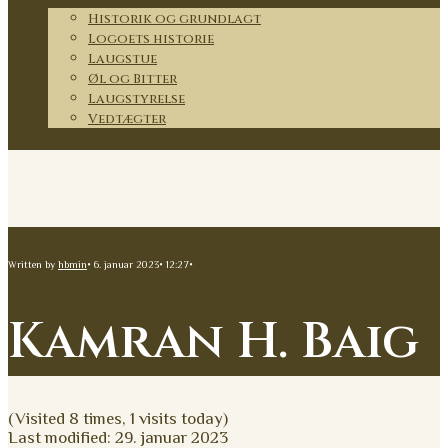
Historik og grundlagt
Logoets historie
Laugstue
Øl og Bitter
Laugstyrelse
Vedtægter
Kontakt
Written by
hbmin
•
6. januar 2023
•
12:27
•
Kamran H. Baig
(Visited 8 times, 1 visits today)
Last modified: 29. januar 2023