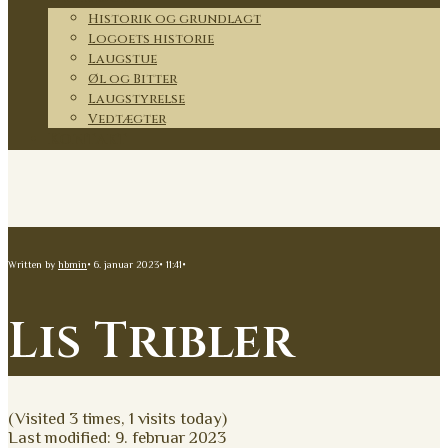
Historik og grundlagt
Logoets historie
Laugstue
Øl og Bitter
Laugstyrelse
Vedtægter
Kontakt
Written by
hbmin
•
6. januar 2023
•
11:41
•
Lis Tribler
(Visited 3 times, 1 visits today)
Last modified: 9. februar 2023