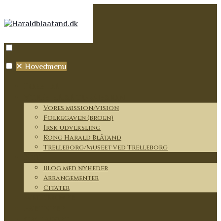
✕
Hovedmenu
Forside
Vores rejse og mission
Vores mission/vision
Folkegaven (broen)
Irsk udveksling
Kong Harald Blåtand
Trelleborg/Museet ved Trelleborg
Nyt
Blog med nyheder
Arrangementer
Citater
Medlemmer
Partnere
Om lauget