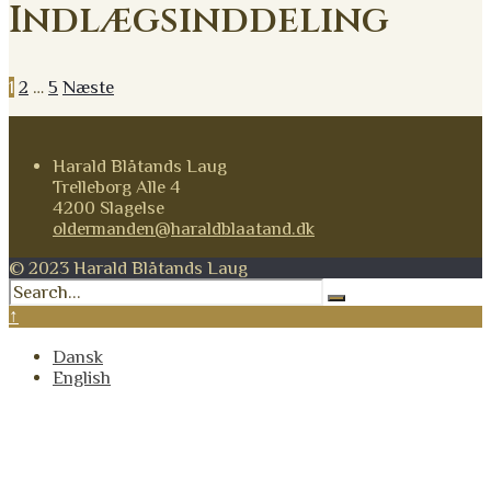
Indlægsinddeling
1
2
…
5
Næste
Harald Blåtands Laug
Trelleborg Alle 4
4200 Slagelse
oldermanden@haraldblaatand.dk
© 2023 Harald Blåtands Laug
↑
Dansk
English