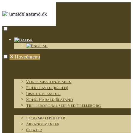
✕
Hovedmenu
Forside
Vores rejse og mission
Vores mission/vision
Folkegaven (broen)
Irsk udveksling
Kong Harald Blåtand
Trelleborg/Museet ved Trelleborg
Nyt
Blog med nyheder
Arrangementer
Citater