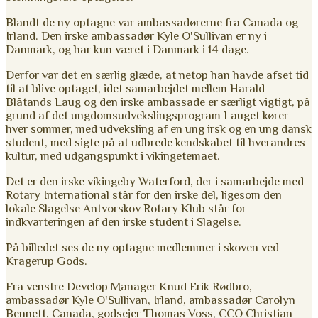
Blandt de ny optagne var ambassadørerne fra Canada og
Irland. Den irske ambassadør Kyle O'Sullivan er ny i
Danmark, og har kun været i Danmark i 14 dage.
Derfor var det en særlig glæde, at netop han havde afset tid
til at blive optaget, idet samarbejdet mellem Harald
Blåtands Laug og den irske ambassade er særligt vigtigt, på
grund af det ungdomsudvekslingsprogram Lauget kører
hver sommer, med udveksling af en ung irsk og en ung dansk
student, med sigte på at udbrede kendskabet til hverandres
kultur, med udgangspunkt i vikingetemaet.
Det er den irske vikingeby Waterford, der i samarbejde med
Rotary International står for den irske del, ligesom den
lokale Slagelse Antvorskov Rotary Klub står for
indkvarteringen af den irske student i Slagelse.
På billedet ses de ny optagne medlemmer i skoven ved
Kragerup Gods.
Fra venstre Develop Manager Knud Erik Rødbro,
ambassadør Kyle O'Sullivan, Irland, ambassadør Carolyn
Bennett, Canada, godsejer Thomas Voss, CCO Christian