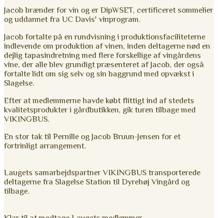
Jacob brænder for vin og er DipWSET, certificeret sommelier
og uddannet fra UC Davis' vinprogram.
Jacob fortalte på en rundvisning i produktionsfaciliteterne
indlevende om produktion af vinen, inden deltagerne nød en
dejlig tapasindretning med flere forskellige af vingårdens
vine, der alle blev grundigt præsenteret af Jacob, der også
fortalte lidt om sig selv og sin baggrund med opvækst i
Slagelse.
Efter at medlemmerne havde købt flittigt ind af stedets
kvalitetsprodukter i gårdbutikken, gik turen tilbage med
VIKINGBUS.
En stor tak til Pernille og Jacob Bruun-Jensen for et
fortrinligt arrangement.
Laugets samarbejdspartner VIKINGBUS transporterede
deltagerne fra Slagelse Station til Dyrehøj Vingård og
tilbage.
Klar til at modtage Laugets medlemmer.