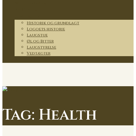
Medlemmer
Partnere
Om lauget
Historik og grundlagt
Logoets historie
Laugstue
Øl og Bitter
Laugstyrelse
Vedtægter
Kontakt
Tag:
Health